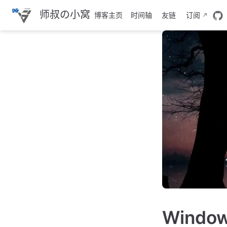
跳
师叔の小窝
博客主页
时间轴
友链
订阅
至
主
要
內
容
Wind